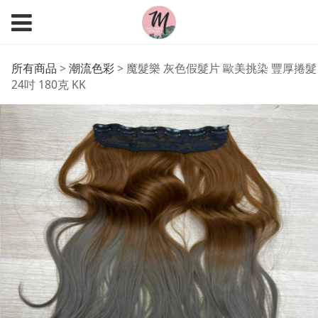
魔髮樂 灰色假髮片 歐美
所有商品
>
潮流色彩
>
魔髮樂 灰色假髮片 歐美挑染 豐厚捲髮
24吋 180克 KK
挑染 豐厚捲髮 24吋 180
克 KK