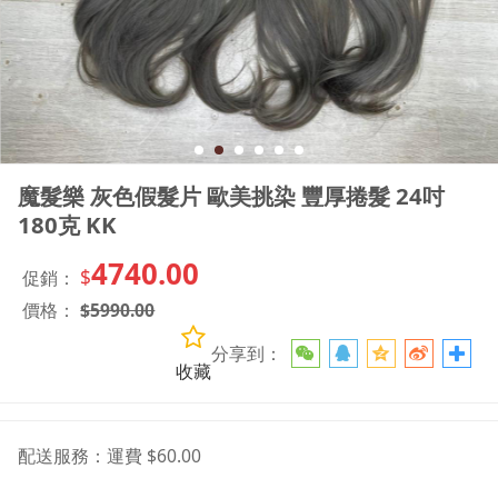
魔髮樂 灰色假髮片 歐美挑染 豐厚捲髮 24吋
180克 KK
4740.00
$
促銷：
價格：
$
5990.00
分享到：
收藏
配送服務：
運費 $60.00