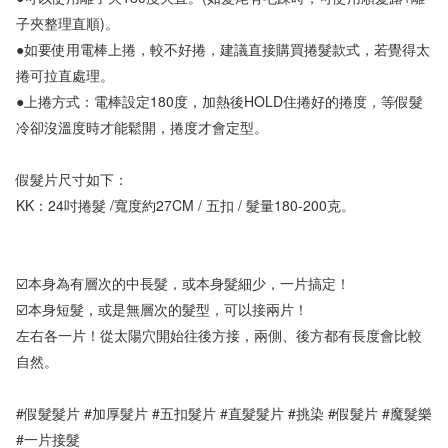
子夾整理直順)。

●如要使用電棒上捲，較不好捲，建議直接購買捲髮款式，若覺得太
捲可拉直處理。

●上捲方式：電棒設定180度，加熱後HOLD住捲好的捲度，等假髮
冷卻沒溫度時才能鬆開，捲度才會定型。

假髮片尺寸如下：

KK：24吋捲髮 /寬度約27CM / 五扣 / 髮量180-200克。

☑️本身為有層次的中長髮，或本身髮細少，一片搞定！

☑️本身短髮，或是無層次的髮型，可以接兩片！

左右各一片！從太陽穴開始往後方接，兩側、後方都有長度會比較
自然。

#假髮髮片 #加厚髮片 #五扣髮片 #直髮髮片 #挑染 #假髮片 #魔髮樂 
#一片接髮