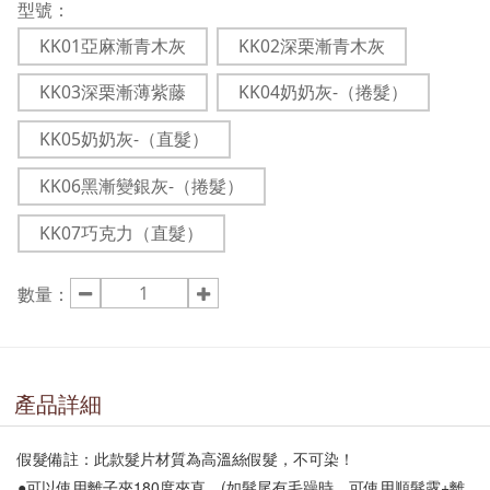
型號：
KK01亞麻漸青木灰
KK02深栗漸青木灰
KK03深栗漸薄紫藤
KK04奶奶灰-（捲髮）
KK05奶奶灰-（直髮）
KK06黑漸變銀灰-（捲髮）
KK07巧克力（直髮）
數量：
產品詳細
假髮備註：此款髮片材質為高溫絲假髮，不可染！

●可以使用離子夾180度夾直。(如髮尾有毛躁時，可使用順髮露+離