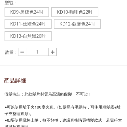
型號：
KD9-黑棕色24吋
KD10-咖啡色22吋
KD11-焦糖色24吋
KD12-亞麻色24吋
KD13-自然黑20吋
數量：
產品詳細
假髮備註：此款髮片材質為高溫絲假髮，不可染！
●可以使用離子夾180度夾直。(如髮尾有毛躁時，可使用順髮露+離
子夾整理直順)。
●如要使用電棒上捲，較不好捲，建議直接購買捲髮款式，若覺得太
捲可拉直處理。