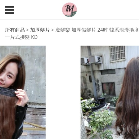
魔髮樂 加厚假髮片 24吋
所有商品
>
加厚髮片
>
魔髮樂 加厚假髮片 24吋 韓系浪漫捲度
一片式接髮 KD
韓系浪漫捲度 一片式接
髮 KD