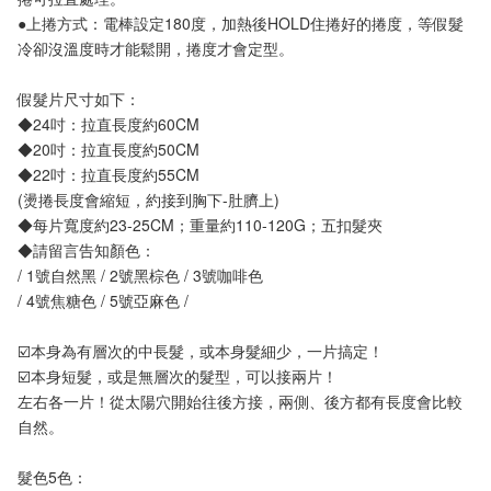
●上捲方式：電棒設定180度，加熱後HOLD住捲好的捲度，等假髮
冷卻沒溫度時才能鬆開，捲度才會定型。
假髮片尺寸如下：
◆24吋：拉直長度約60CM
◆20吋：拉直長度約50CM
◆22吋：拉直長度約55CM
(燙捲長度會縮短，約接到胸下-肚臍上)
◆每片寬度約23-25CM；重量約110-120G；五扣髮夾
◆請留言告知顏色：
/ 1號自然黑 / 2號黑棕色 / 3號咖啡色
/ 4號焦糖色 / 5號亞麻色 /
☑️本身為有層次的中長髮，或本身髮細少，一片搞定！
☑️本身短髮，或是無層次的髮型，可以接兩片！
左右各一片！從太陽穴開始往後方接，兩側、後方都有長度會比較
自然。
髮色5色：