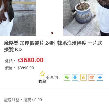
魔髮樂 加厚假髮片 24吋 韓系浪漫捲度 一片式
接髮 KD
3680.00
$
促銷：
價格：
$
3990.00
分享到：
收藏
配送服務：
運費 $0.00