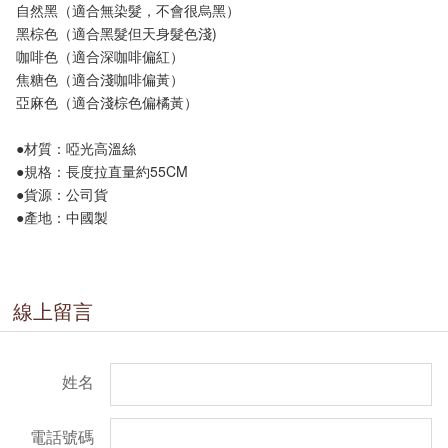
自然黑（適合無染髮，不會很烏黑）
黑棕色（適合黑髮但天身髮色淺)
咖啡色（適合深咖啡偏紅）
焦糖色（適合淺咖啡偏黃）
亞麻色（適合淺棕色偏橘黃）
●材質：啞光高溫絲
●規格：長度拉直量約55CM
●貨源：公司貨
●產地：中國製
線上留言
姓名
電話號碼