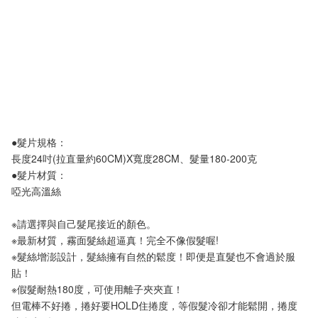
●髮片規格：
長度24吋(拉直量約60CM)X寬度28CM、髮量180-200克
●髮片材質：
啞光高溫絲
※請選擇與自己髮尾接近的顏色。
※最新材質，霧面髮絲超逼真！完全不像假髮喔!
※髮絲增澎設計，髮絲擁有自然的鬆度！即便是直髮也不會過於服
貼！
※假髮耐熱180度，可使用離子夾夾直！
但電棒不好捲，捲好要HOLD住捲度，等假髮冷卻才能鬆開，捲度