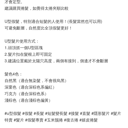
才會定型。
建議購買捲髮，如覺得太捲夾順比較
U型假髮，特別適合短髮的人使用！(長髮當然也可以用)
可避免斷層，自然度比全頂假髮更好！
U型髮片使用方式：
1.頭頂抓一個U型區塊
2.髮片扣在髮根上即可固定
3.建議位置戴於太陽穴高度，兩側有接到，側邊才不會斷層
髮色4色：
自然黑（適合無染髮，不會很烏黑）
深栗色（適合深棕色系偏紅）
巧克力（適合深棕色系）
淺棕色（適合淺棕色偏黃）
#u型假髮 #假髮 #長髮 #短髮變長髮 #接髮 #直髮 #隱形髮片 #髮片
特賣 #髮片 #假髮專賣 #玉米鬚捲 #復古捲 #嬉皮捲髮