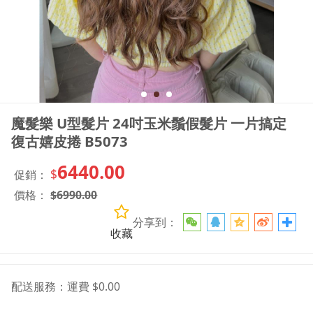
魔髮樂 U型髮片 24吋玉米鬚假髮片 一片搞定
復古嬉皮捲 B5073
6440.00
$
促銷：
價格：
$
6990.00
分享到：
收藏
配送服務：
運費 $0.00