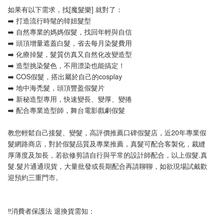
如果有以下需求，找[魔髮樂] 就對了：
➡️ 打造流行時髦的韓妞髮型
➡️ 自然專業的媽媽假髮，找回年輕與自信
➡️ 頭頂增量遮蓋白髮，省去每月染髮費用
➡️ 化療掉髮，髮質仿真又自然化改變造型
➡️ 造型挑染髮色，不用漂染也能搞定！
➡️ COS假髮，搭出屬於自己的cosplay
➡️ 地中海禿髮，頭頂豐盈假髮片
➡️ 新秘造型專用，快速變長、變厚、變捲
➡️ 配合專業造型師，舞台電影戲劇假髮
教您輕鬆自己接髮、變髮，高評價推薦口碑假髮店，近20年專業假
髮網路商店，對於假髮品質及專業推薦，真髮可配合客製化，裁縫
厚薄度及加長，若欲修剪請自行與平常的設計師配合，以上假髮.真
髮.髮片通通現貨，大量批發或長期配合再請聊聊，如欲現場試戴歡
迎預約三重門市。
‼️消費者保護法 退換貨需知：