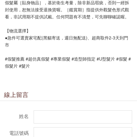
假髮屬［貼身物品］，基於衛生考量，除非新品瑕疵，否則一經拆
封使用，恕無法接受退換貨喔。［鑑賞期］指提供外觀髮色形式觀
看，非試用期不提供試戴。任何問題有不清楚，可先聊聊確認喔。
【物流選擇】
●急件可選賣家宅配(黑貓寄送，週日無配送)、超商取件2-3天到門
市
#假髮推薦 #超仿真假髮 #專業假髮 #造型師指定 #U型髮片 #假髮 #
假髮片 #髮片
線上留言
姓名
電話號碼