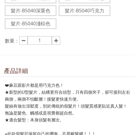
髮片-B5040深栗色
髮片-B5040巧克力
髮片-B5040淺棕色
數量：
產品詳細
❤️麻豆跟影片都是用巧克力色！
★新型的U型髮片，結構更符合頭型，只有四個夾子，卻可接到左右
兩側，兩側不怕斷層！接髮更快速方便。
髮絲有做出澎鬆度，別於傳統的假髮片！頭髮質感更貼近真人髮！
無論是髮色、觸感或是視覺都超自然。
★適合髮型：本身頭髮有層次。
※此款假髮可保留自己的瀏海，不用戴髮網！！！