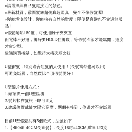
※請選擇與自己髮尾接近的顏色。
※最新材質，霧面髮絲超仿真超逼真！完全不像假髮喔!
※髮絲增澎設計，髮絲擁有自然的鬆度！即便是直髮也不會過於服
貼！
※假髮耐熱180度，可使用離子夾夾直！
但電棒不好捲，捲好要HOLD住捲度，等假髮冷卻才能鬆開，捲度
才會定型。
建議購買捲髮，如覺得太捲夾順比較
U型假髮，特別適合短髮的人使用！(長髮當然也可以用)
可避免斷層，自然度比全頂假髮更好！
U型髮片使用方式：
1.頭頂抓一個U型區塊
2.髮片扣在髮根上即可固定
3.建議位置戴於太陽穴高度，兩側有接到，側邊才不會斷層
目前U型假髮共有5個款式，型號如下：
1.【B5045-40CM長直髮】: 長度16吋=40CM,重量120克