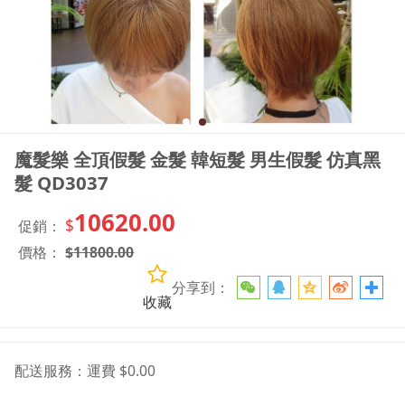
魔髮樂 全頂假髮 金髮 韓短髮 男生假髮 仿真黑
髮 QD3037
10620.00
$
促銷：
價格：
$
11800.00
分享到：
收藏
配送服務：
運費 $0.00