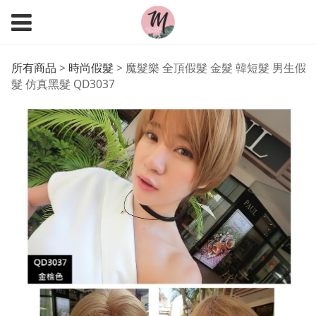
魔髮樂 全頂假髮 金髮
所有商品
>
時尚假髮
>
魔髮樂 全頂假髮 金髮 韓短髮 男生假
髮 仿真黑髮 QD3037
韓短髮 男生假髮 仿真黑
髮 QD3037