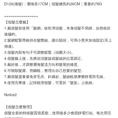
D126(捲髮)：瀏海長17CM｜假髮總長約26CM｜重量約78G
================
【假髮怎麼戴】
1.戴假髮前使用『髮網』收乾淨頭髮，本身頭髮不用綁，自然收於
後腦杓。
2.髮網鬆緊帶維持在髮際線、露出額頭，可用小黑夾加強固定(耳上
側邊)。
3.假髮內部有勾子可調整鬆緊（頭圍大小)。
4.假髮戴上後，先將頭頂髮旋或髮線的位置調正。
5.戴好後，才調整瀏海髮流方向和髮尾的捲度。
6.可噴順髮露、用鋼梳，整理出自己想要的髮型。
7.戴假髮盡量避免穿毛衣、針織衫，髮絲較易摩擦靜電而毛燥。
8.使用完畢後，記得梳理假髮，可置於『髮架』上收納。
Notice2
【假髮怎麼整理】
假髮全新的時候髮質很柔順，使用後多少會因靜電打結。每次用完