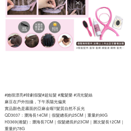
#她很漂亮#韓劇假髮#超短髮 #魔髮樂 #消光髮絲
麻豆在戶外拍攝，下午系陽光偏黃
實品顏色是霧面的亞麻金喔!!髮質自然不反光
QD3037：瀏海長14CM｜假髮總長約25CM｜重量約90G
H3369(捲髮)：瀏海長7CM｜假髮總長約23CM｜層次髮長12CM｜
重量約78G