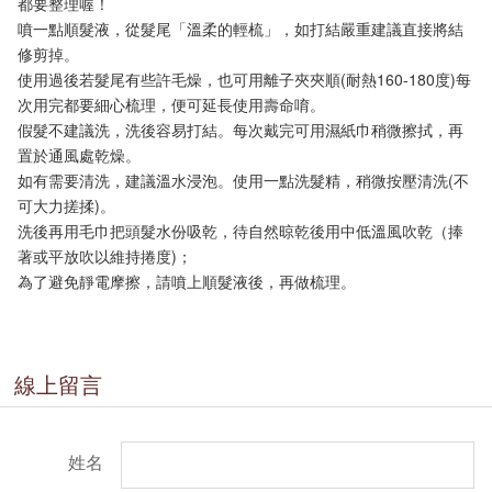
都要整理喔！
噴一點順髮液，從髮尾「溫柔的輕梳」，如打結嚴重建議直接將結
修剪掉。
使用過後若髮尾有些許毛燥，也可用離子夾夾順(耐熱160-180度)每
次用完都要細心梳理，便可延長使用壽命唷。
假髮不建議洗，洗後容易打結。每次戴完可用濕紙巾稍微擦拭，再
置於通風處乾燥。
如有需要清洗，建議溫水浸泡。使用一點洗髮精，稍微按壓清洗(不
可大力搓揉)。
洗後再用毛巾把頭髮水份吸乾，待自然晾乾後用中低溫風吹乾（捧
著或平放吹以維持捲度)；
為了避免靜電摩擦，請噴上順髮液後，再做梳理。
線上留言
姓名