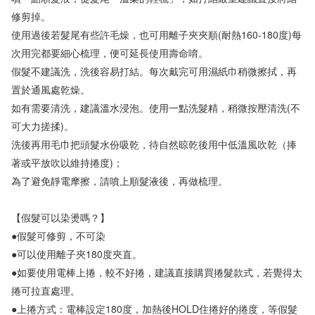
修剪掉。

使用過後若髮尾有些許毛燥，也可用離子夾夾順(耐熱160-180度)每
次用完都要細心梳理，便可延長使用壽命唷。

假髮不建議洗，洗後容易打結。每次戴完可用濕紙巾稍微擦拭，再
置於通風處乾燥。

如有需要清洗，建議溫水浸泡。使用一點洗髮精，稍微按壓清洗(不
可大力搓揉)。

洗後再用毛巾把頭髮水份吸乾，待自然晾乾後用中低溫風吹乾（捧
著或平放吹以維持捲度)；

為了避免靜電摩擦，請噴上順髮液後，再做梳理。

【假髮可以染燙嗎？】

●假髮可修剪，不可染

●可以使用離子夾180度夾直。

●如要使用電棒上捲，較不好捲，建議直接購買捲髮款式，若覺得太
捲可拉直處理。

●上捲方式：電棒設定180度，加熱後HOLD住捲好的捲度，等假髮