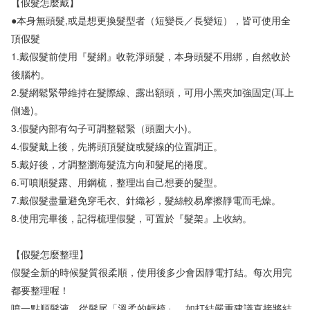
【假髮怎麼戴】

●本身無頭髮,或是想更換髮型者（短變長／長變短），皆可使用全
頂假髮

1.戴假髮前使用『髮網』收乾淨頭髮，本身頭髮不用綁，自然收於
後腦杓。

2.髮網鬆緊帶維持在髮際線、露出額頭，可用小黑夾加強固定(耳上
側邊)。

3.假髮內部有勾子可調整鬆緊（頭圍大小)。

4.假髮戴上後，先將頭頂髮旋或髮線的位置調正。

5.戴好後，才調整瀏海髮流方向和髮尾的捲度。

6.可噴順髮露、用鋼梳，整理出自己想要的髮型。

7.戴假髮盡量避免穿毛衣、針織衫，髮絲較易摩擦靜電而毛燥。

8.使用完畢後，記得梳理假髮，可置於『髮架』上收納。

【假髮怎麼整理】

假髮全新的時候髮質很柔順，使用後多少會因靜電打結。每次用完
都要整理喔！

噴一點順髮液，從髮尾「溫柔的輕梳」，如打結嚴重建議直接將結