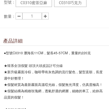
型號：
C0310蜜茶亞麻
C0310巧克力
數量：
產品詳細
●型號C0310 瀏海長11CM，髮長45-57CM，重量約220克

★韓系全頂假髮 頭頂大頭皮設計可分線 

★新升級霧面冷棕，咖啡帶有灰色調的流行髮色，髮型直順，長度
適中好整理！

★假髮材質為最新霧面高溫啞光絲，假髮無光澤度，仿真度極高！

★假髮結構為精緻玫瑰網，透氣舒適的網層，細緻的車工，給妳高
品質的假髮！
