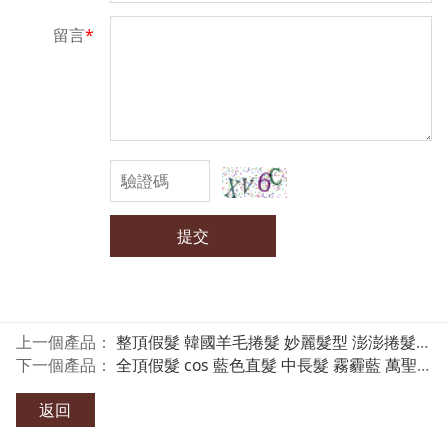
留言
*
提交
上一個產品：
整頂假髮 韓國羊毛捲髮 妙麗髮型 澎澎捲髮C8265 魔髮樂
下一個產品：
全頂假髮 cos 藍色直髮 中長髮 霧霾藍 萬聖節假髮 魔髮樂 RD7097
返回