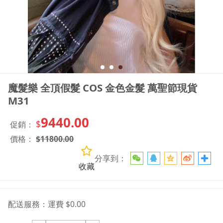
魔髮樂 全頂假髮 COS 金色金髮 萬聖節現貨
M31
9440.00
$
促銷：
價格：
$
11800.00
分享到：
收藏
配送服務：
運費 $0.00