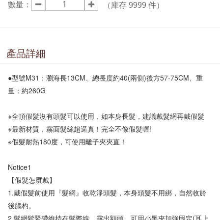
數量：
（庫存
9999
件）
產品詳細
●型號M31：瀏海長13CM、總長度約40(兩側)後方57-75CM、重
量：約260G

※全頂假髮沒有頭髮可以使用，如本身長髮，建議戴髮網再戴假髮

※最新材質，霧面髮絲超逼真！完全不像假髮喔! 

※假髮耐熱180度，可使用離子夾夾直！

Notice1

【假髮怎麼戴】

1.戴假髮前使用『髮網』收乾淨頭髮，本身頭髮不用綁，自然收於
後腦杓。

2.髮網鬆緊帶維持在髮際線、露出額頭，可用小黑夾加強固定(耳上