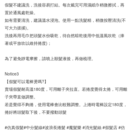
假髮不建議洗，洗後容易打結。每次戴完可用濕紙巾稍微擦拭，再
置於通風處乾燥。

如有需要清洗，建議溫水浸泡。使用一點洗髮精，稍微按壓清洗(不
可大力搓揉)。

洗後再用毛巾把頭髮水份吸乾，待自然晾乾後用中低溫風吹乾（捧
著或平放吹以維持捲度)；

為了避免靜電摩擦，請噴上順髮液後，再做梳理。

Notice3

【假髮可以電棒燙嗎?】

賣場假髮耐高溫180度，可用離子夾拉直。若捲度覺得太捲，可用離
子夾帶直做調整。

若是覺得不夠捲，使用電棒會比較難調整。上捲時電棒設定180度，
捲好將頭髮取下後，不要撥動頭髮

#仿真假髮#中分髮線#波浪長捲髮 #魔髮樂 #消光髮絲 #假髮店 #仿