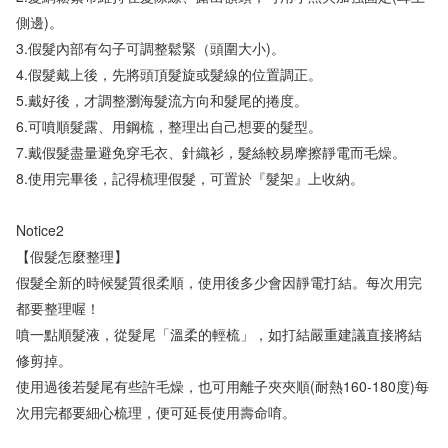
側邊)。

3.假髮內部有勾子可調整鬆緊（頭圍大小)。

4.假髮戴上後，先將頭頂髮旋或髮線的位置調正。

5.戴好後，才調整瀏海髮流方向和髮尾的捲度。

6.可噴順髮露、用鋼梳，整理出自己想要的髮型。

7.戴假髮盡量避免穿毛衣、針織衫，髮絲較易摩擦靜電而毛燥。 

8.使用完畢後，記得梳理假髮，可置於『髮架』上收納。

Notice2

【假髮怎麼整理】

假髮全新的時候髮質很柔順，使用後多少會因靜電打結。每次用完
都要整理喔！

噴一點順髮液，從髮尾「溫柔的輕梳」，如打結嚴重建議直接將結
修剪掉。

使用過後若髮尾有些許毛燥，也可用離子夾夾順(耐熱160-180度)每
次用完都要細心梳理，便可延長使用壽命唷。
