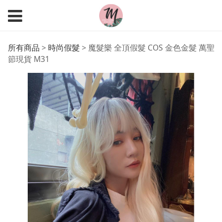
魔髮樂 全頂假髮 COS
所有商品
>
時尚假髮
>
魔髮樂 全頂假髮 COS 金色金髮 萬聖
節現貨 M31
金色金髮 萬聖節現貨
M31