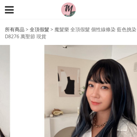
魔髮樂 全頂假髮 個性線
所有商品
>
全頂假髮
>
魔髮樂 全頂假髮 個性線條染 藍色挑染
D8276 萬聖節 現貨
條染 藍色挑染 D8276
萬聖節 現貨