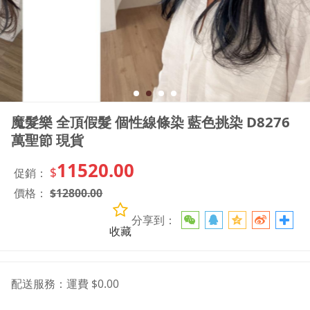
魔髮樂 全頂假髮 個性線條染 藍色挑染 D8276
萬聖節 現貨
11520.00
$
促銷：
價格：
$
12800.00
分享到：
收藏
配送服務：
運費 $0.00