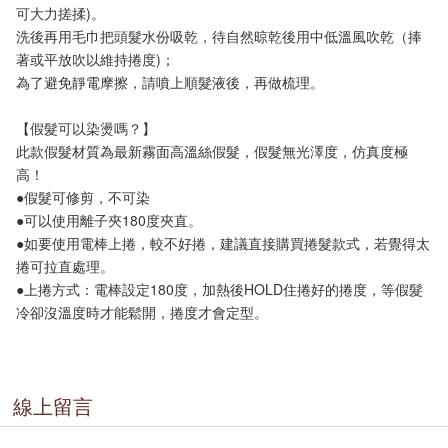
可大力搓揉)。
洗後再用毛巾把頭髮水份吸乾，待自然晾乾後用中低溫風吹乾（捧
著或平放吹以維持捲度)；
為了避免靜電摩擦，請噴上順髮液後，再做梳理。
【假髮可以染燙嗎？】
此款假髮材質為最新霧面高溫絲假髮，假髮無光澤度，仿真度極
高！
●假髮可修剪，不可染
●可以使用離子夾180度夾直。
●如要使用電棒上捲，較不好捲，建議直接購買捲髮款式，若覺得太
捲可拉直處理。
●上捲方式：電棒設定180度，加熱後HOLD住捲好的捲度，等假髮
冷卻沒溫度時才能鬆開，捲度才會定型。
線上留言