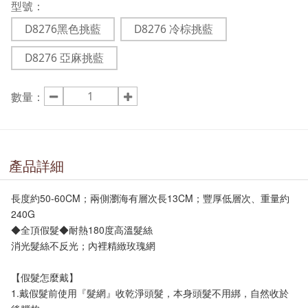
型號：
D8276黑色挑藍
D8276 冷棕挑藍
D8276 亞麻挑藍
數量：
產品詳細
長度約50-60CM；兩側瀏海有層次長13CM；豐厚低層次、重量約
240G
◆全頂假髮◆耐熱180度高溫髮絲
消光髮絲不反光；內裡精緻玫瑰網
【假髮怎麼戴】
1.戴假髮前使用『髮網』收乾淨頭髮，本身頭髮不用綁，自然收於