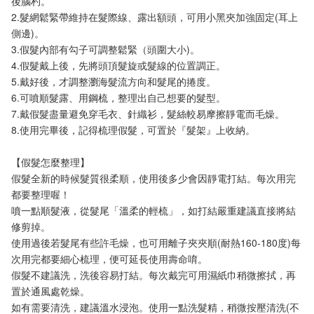
後腦杓。
2.髮網鬆緊帶維持在髮際線、露出額頭，可用小黑夾加強固定(耳上
側邊)。
3.假髮內部有勾子可調整鬆緊（頭圍大小)。
4.假髮戴上後，先將頭頂髮旋或髮線的位置調正。
5.戴好後，才調整瀏海髮流方向和髮尾的捲度。
6.可噴順髮露、用鋼梳，整理出自己想要的髮型。
7.戴假髮盡量避免穿毛衣、針織衫，髮絲較易摩擦靜電而毛燥。
8.使用完畢後，記得梳理假髮，可置於『髮架』上收納。
【假髮怎麼整理】
假髮全新的時候髮質很柔順，使用後多少會因靜電打結。每次用完
都要整理喔！
噴一點順髮液，從髮尾「溫柔的輕梳」，如打結嚴重建議直接將結
修剪掉。
使用過後若髮尾有些許毛燥，也可用離子夾夾順(耐熱160-180度)每
次用完都要細心梳理，便可延長使用壽命唷。
假髮不建議洗，洗後容易打結。每次戴完可用濕紙巾稍微擦拭，再
置於通風處乾燥。
如有需要清洗，建議溫水浸泡。使用一點洗髮精，稍微按壓清洗(不