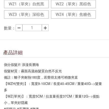
WZ1（單夾）自然黑
WZ2（單夾）黑棕色
WZ3（單夾）深棕色
WZ4（單夾）焦糖色
數量：
產品詳細
側分假髮片 浪漫長瀏海

假髮材質：霧面高溫絲髮質自然不反光

備註：離子夾耐熱180度，若覺得太捲可稍微夾直

【WZH(雙夾)】：寬度9-10CM / 長度40-45CM / 重量40G-->髮量
多

【WZ(單夾)】：寬度5CM / 拉直量長度37CM / 重量12G-->接點
小，單夾好隱藏

#假髮片 #長瀏海 #微捲