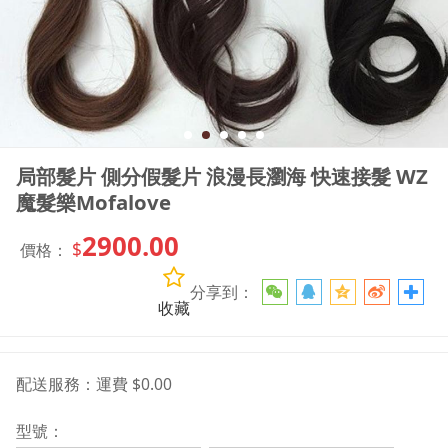
局部髮片 側分假髮片 浪漫長瀏海 快速接髮 WZ
魔髮樂Mofalove
2900.00
$
價格：
分享到：
收藏
配送服務：
運費 $0.00
型號：