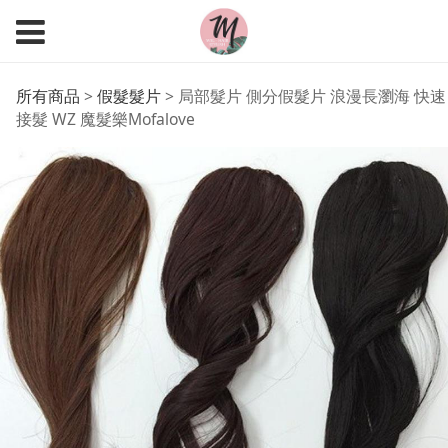
局部髮片 側分假髮片 浪
所有商品
>
假髮髮片
>
局部髮片 側分假髮片 浪漫長瀏海 快速
接髮 WZ 魔髮樂Mofalove
漫長瀏海 快速接髮 WZ
魔髮樂Mofalove