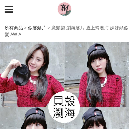
魔髮樂 瀏海髮片 眉上齊
所有商品
>
假髮髮片
>
魔髮樂 瀏海髮片 眉上齊瀏海 妹妹頭假
髮 AW A
瀏海 妹妹頭假髮 AW A