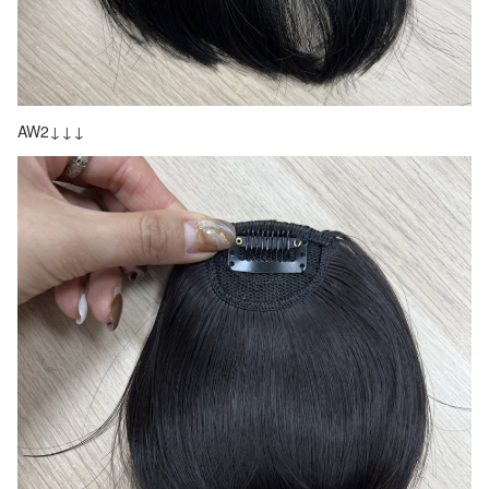
AW2↓↓↓