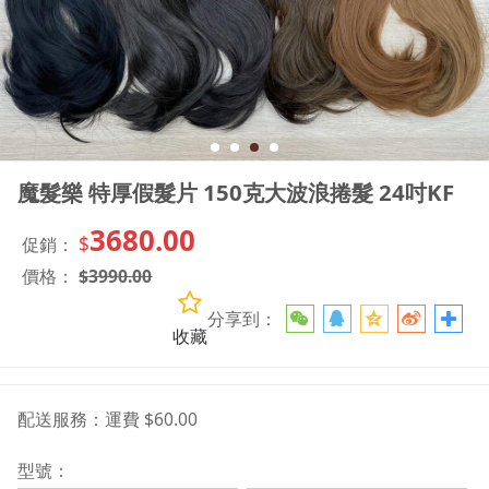
魔髮樂 特厚假髮片 150克大波浪捲髮 24吋KF
3680.00
$
促銷：
價格：
$
3990.00
分享到：
收藏
配送服務：
運費 $60.00
型號：