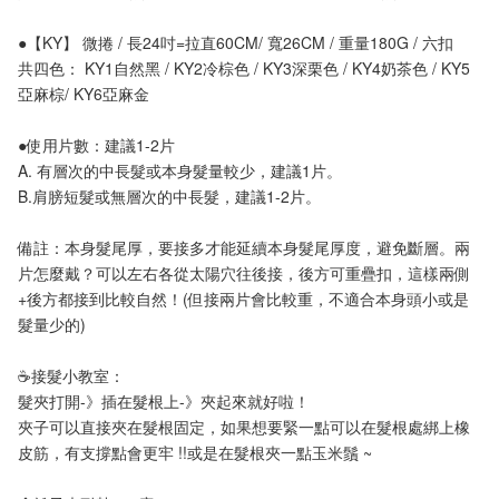
●【KY】 微捲 / 長24吋=拉直60CM/ 寬26CM / 重量180G / 六扣
共四色： KY1自然黑 / KY2冷棕色 / KY3深栗色 / KY4奶茶色 / KY5
亞麻棕/ KY6亞麻金
●使用片數：建議1-2片
A. 有層次的中長髮或本身髮量較少，建議1片。
B.肩膀短髮或無層次的中長髮，建議1-2片。
備註：本身髮尾厚，要接多才能延續本身髮尾厚度，避免斷層。兩
片怎麼戴？可以左右各從太陽穴往後接，後方可重疊扣，這樣兩側
+後方都接到比較自然！(但接兩片會比較重，不適合本身頭小或是
髮量少的)
☕️接髮小教室：
髮夾打開-》插在髮根上-》夾起來就好啦！
夾子可以直接夾在髮根固定，如果想要緊一點可以在髮根處綁上橡
皮筋，有支撐點會更牢 !!或是在髮根夾一點玉米鬚 ~