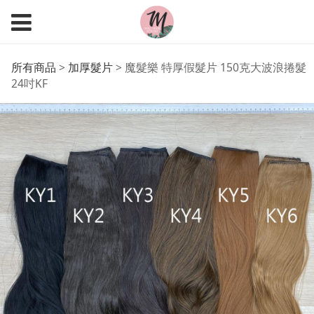
魔髮樂 特厚假髮片 150
所有商品
>
加厚髮片
>
魔髮樂 特厚假髮片 150克大波浪捲髮
24吋KF
克大波浪捲髮 24吋KF