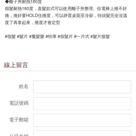
◆離子夾耐熱180度
假髮耐熱180度，直髮款式可以使用離子夾整理。但電棒上捲不好
捲，捲好要HOLD住捲度，可以靜置桌面至冷卻，待頭髮完全沒溫
度了再拿起來，捲度才會定型
#假髮 #髮片 #魔髮樂 #特厚 #假髮片 #一片式 #髮片接髮
線上留言
姓名
電話號碼
電子郵箱