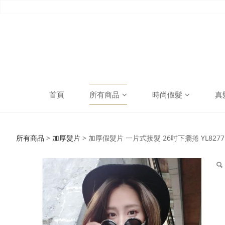
首頁
所有商品
時尚假髮
真
加厚假髮片 一片式接髮 2
所有商品
>
加厚髮片
>
加厚假髮片 一片式接髮 26吋下擺捲 YL8277 
髮樂