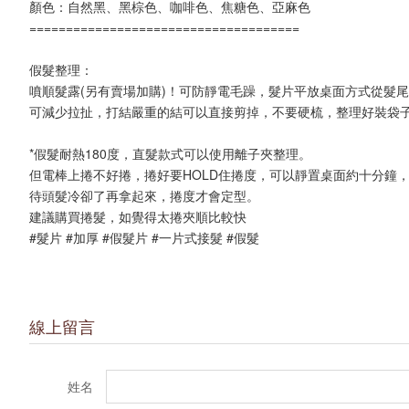
顏色：自然黑、黑棕色、咖啡色、焦糖色、亞麻色
=====================================
假髮整理：
噴順髮露(另有賣場加購)！可防靜電毛躁，髮片平放桌面方式從髮尾開
可減少拉扯，打結嚴重的結可以直接剪掉，不要硬梳，整理好裝袋
*假髮耐熱180度，直髮款式可以使用離子夾整理。
但電棒上捲不好捲，捲好要HOLD住捲度，可以靜置桌面約十分鐘
待頭髮冷卻了再拿起來，捲度才會定型。
建議購買捲髮，如覺得太捲夾順比較快
#髮片 #加厚 #假髮片 #一片式接髮 #假髮
線上留言
姓名