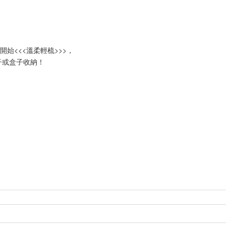
始<<<溫柔輕梳>>>，
子或盒子收納！
，