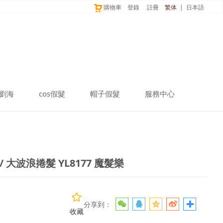
購物車
登錄
註冊
繁体
|
日本語
劉海
cos假髮
帽子假髮
服務中心
大波浪捲髮 YL8177 魔
/ 大波浪捲髮 YL8177 魔髮樂
分享到：
收藏