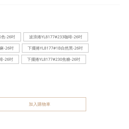
棕色-26吋
波浪捲YL8177#233咖啡-26吋
麻-26吋
下擺捲YL8177#1B自然黑-26吋
啡-26吋
下擺捲YL8177#230焦糖-26吋
加入購物車