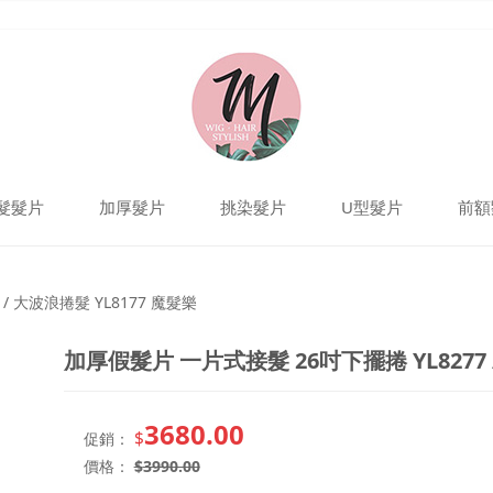
髮髮片
加厚髮片
挑染髮片
U型髮片
前額
6吋下擺捲 YL8277 / 
/ 大波浪捲髮 YL8177 魔髮樂
加厚假髮片 一片式接髮 26吋下擺捲 YL8277 
3680.00
$
促銷：
價格：
$
3990.00