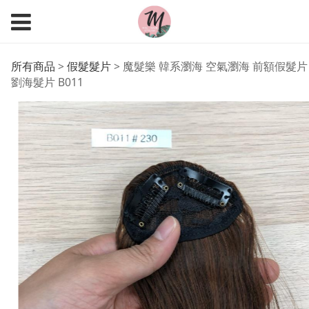
魔髮樂 韓系瀏海 空氣瀏
所有商品
>
假髮髮片
>
魔髮樂 韓系瀏海 空氣瀏海 前額假髮片
劉海髮片 B011
海 前額假髮片 劉海髮片
B011