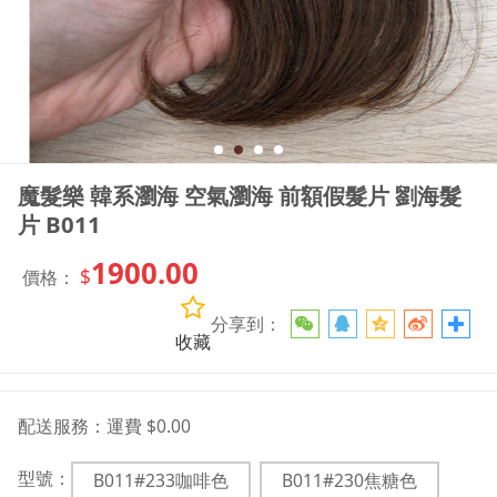
魔髮樂 韓系瀏海 空氣瀏海 前額假髮片 劉海髮
片 B011
1900.00
$
價格：
分享到：
收藏
配送服務：
運費 $0.00
型號：
B011#233咖啡色
B011#230焦糖色