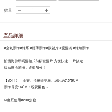
數量：
產品詳細
#空氣瀏海#韓系 #輕薄瀏海#假髮片 #魔髮樂 #韓妞瀏海 

怕瀏海剪壞嗎髮扣式前額假髮片 方便快速 一片搞定

韓系捲捲瀏海，造型加分！

【B011】：兩夾、捲捲頭瀏海、網片約7.5*5CM、

瀏海長度16CM！現貨兩色～

☑️麻豆使用#230焦糖