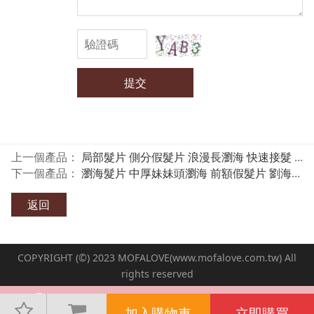
提交
上一個產品：
局部髮片 側分假髮片 浪漫長瀏海 快速接髮 WZ 魔髮樂Mofalove
下一個產品：
瀏海髮片 中厚妹妹頭瀏海 前額假髮片 劉海造型 魔髮樂 AB
返回
COPYRIGHT (©) 2023 MOFALOVE(www.mofalove.com.tw) All
rights reserved
加入購物車
立即購買